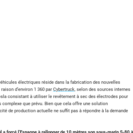
 véhicules électriques réside dans la fabrication des nouvelles
à raison d’environ 1 360 par
Cybertruck
, selon des sources internes
sla consistant à utiliser le revêtement à sec des électrodes pour
us complexe que prévu. Bien que cela offre une solution
ité de production actuelle ne suffit pas à répondre à la demande
 a forcé l’Espagne à rallonger de 10 mètres son sous-marin S-80 