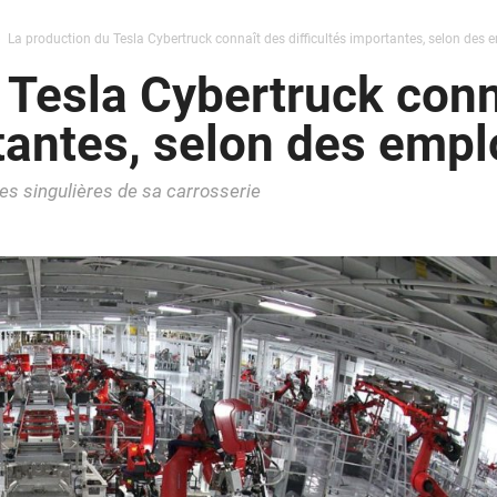
La production du Tesla Cybertruck connaît des difficultés importantes, selon des 
 Tesla Cybertruck conn
rtantes, selon des emp
es singulières de sa carrosserie