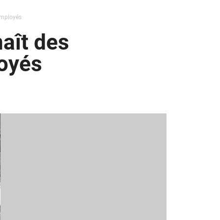
employés
aît des
loyés