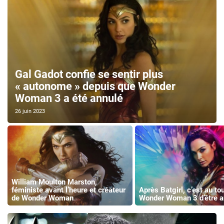
Gal Gadot confie se sentir plus
« autonome » depuis que Wonder
Woman 3 a été annulé
26 juin 2023
William Moulton Marston,
féministe avant l’heure et créateur
Après Batgirl, c’est au to
de Wonder Woman
Wonder Woman 3 d’être a