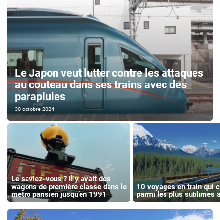
Le Japon veut lutter contre les attaques
au couteau dans ses trains avec des
parapluies
30 octobre 2024
Le saviez-vous ? Il y avait des
wagons de première classe dans le
10 voyages en train qui 
métro parisien jusqu’en 1991
parmi les plus sublimes