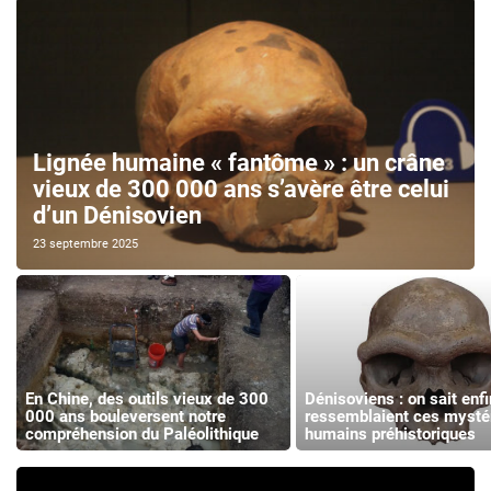
Lignée humaine « fantôme » : un crâne
vieux de 300 000 ans s’avère être celui
d’un Dénisovien
23 septembre 2025
En Chine, des outils vieux de 300
Dénisoviens : on sait enfi
000 ans bouleversent notre
ressemblaient ces mysté
compréhension du Paléolithique
humains préhistoriques