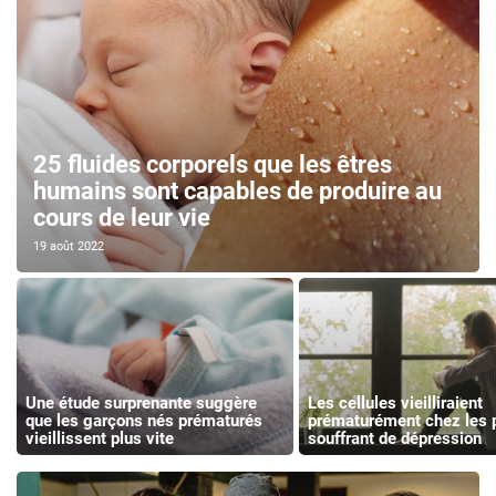
25 fluides corporels que les êtres
humains sont capables de produire au
cours de leur vie
19 août 2022
Une étude surprenante suggère
Les cellules vieilliraient
que les garçons nés prématurés
prématurément chez les 
vieillissent plus vite
souffrant de dépression