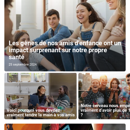
Les gènes de nos amis d’enfance ont un
impact surprenant sur notre propre
santé
25 septembre 2024
Notre cerveau nous empêc
Voici pourquoi vous devriez
vraiment d’avoir plus de
vraiment tendre la main à vos amis
?