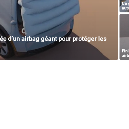
Ce 
aut
ée d’un airbag géant pour protéger les
Fin
air