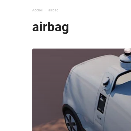
Accueil
airbag
airbag