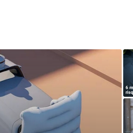
6 m
ris