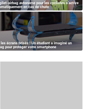
gilet-airbag autonome pour les cyclistes s’active
omatiquement en cas de chute
i les écrans brisés ! Un étudiant a imaginé un
bag pour protéger votre smartphone