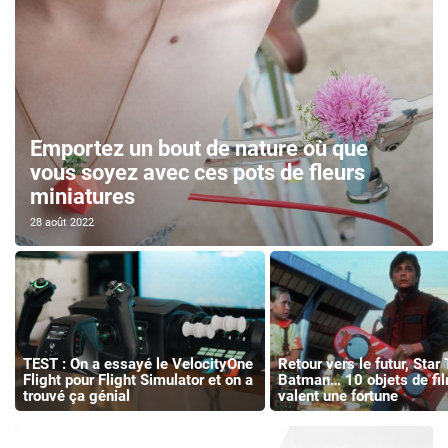
Emportez un bout de nature où que
vous soyez avec ces pots de fleurs
miniatures
28 août 2022
TEST : On a essayé le VelocityOne
Retour vers le futur, Star 
Flight pour Flight Simulator et on a
Batman… 10 objets de fil
trouvé ça génial
valent une fortune