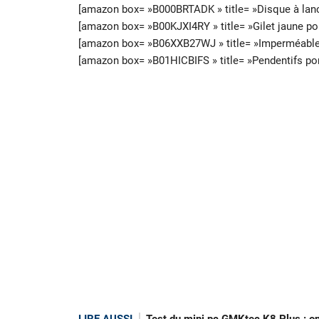
[amazon box= »B000BRTADK » title= »Disque à lanc
[amazon box= »B00KJXI4RY » title= »Gilet jaune pou
[amazon box= »B06XXB27WJ » title= »Imperméable p
[amazon box= »B01HICBIFS » title= »Pendentifs port