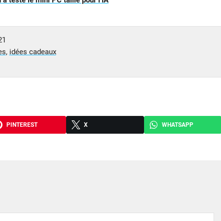
 testé le mini PC taillé pour l’IA
21
es
,
idées cadeaux
PINTEREST
X
WHATSAPP