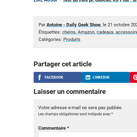
LIRE AUSSI
Test du mini pc GMKtec K8 Plus : on a
Par
Antoine - Daily Geek Show
, le
21 octobre 20
Étiquettes:
cheins
,
Amazon
,
cadeaux
,
accessoir
Catégories:
Produits
Partager cet article
FACEBOOK
LINKEDIN
Laisser un commentaire
Votre adresse e-mail ne sera pas publiée.
Les champs obligatoires sont indiqués avec
*
Commentaire
*