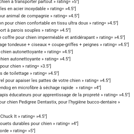
en à transporter partout » rating= »5″]
s en acier inoxydable » rating= »4.5″]
ur animal de compagnie » rating= »4.5″]
our chien confortable en tissu ultra doux » rating= »4.5″]
t à parois souples » rating= »4.5″]
coffre pour chien imperméable et antidérapant » rating= »4.5″]
ge tondeuse + ciseaux + coupe-griffes + peignes » rating= »4.5″]
hien autonettoyante » rating= »4.5″]
ien autonettoyante » rating= »4.5″]
ur chien » rating= »3.5″]
de toilettage » rating= »4.5″]
pour apaiser les pattes de votre chien » rating= »4.5″]
ndog en microfibre à séchage rapide » rating= »4″]
is éducateurs pour apprentissage de la propreté » rating= »4.5″]
r chien Pedigree Dentastix, pour l’hygiène bucco-dentaire »
huck It » rating= »4.5″]
uets durables pour chien » rating= »4″]
rde » rating= »5″]