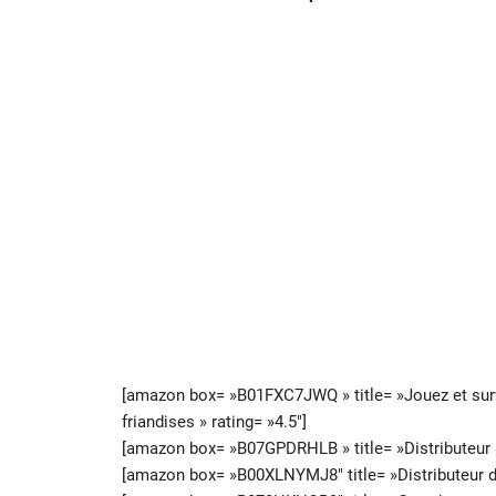
[amazon box= »B01FXC7JWQ » title= »Jouez et surve
friandises » rating= »4.5″]
[amazon box= »B07GPDRHLB » title= »Distributeur 
[amazon box= »B00XLNYMJ8″ title= »Distributeur d’