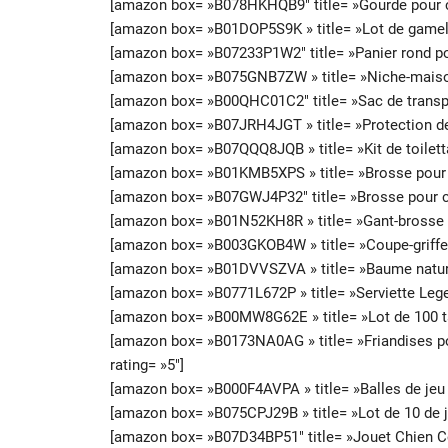
[amazon box= »B078HKHQB9″ title= »Gourde pour chi
[amazon box= »B01DOP5S9K » title= »Lot de gamelle
[amazon box= »B07233P1W2″ title= »Panier rond po
[amazon box= »B075GNB7ZW » title= »Niche-maison p
[amazon box= »B00QHC01C2″ title= »Sac de transpor
[amazon box= »B07JRH4JGT » title= »Protection de 
[amazon box= »B07QQQ8JQB » title= »Kit de toiletta
[amazon box= »B01KMB5XPS » title= »Brosse pour c
[amazon box= »B07GWJ4P32″ title= »Brosse pour ch
[amazon box= »B01N52KH8R » title= »Gant-brosse po
[amazon box= »B003GKOB4W » title= »Coupe-griffes 
[amazon box= »B01DVVSZVA » title= »Baume naturel 
[amazon box= »B0771L672P » title= »Serviette Lege
[amazon box= »B00MW8G62E » title= »Lot de 100 tap
[amazon box= »B0173NA0AG » title= »Friandises pou
rating= »5″]
[amazon box= »B000F4AVPA » title= »Balles de jeu C
[amazon box= »B075CPJ29B » title= »Lot de 10 de jo
[amazon box= »B07D34BP51″ title= »Jouet Chien Co