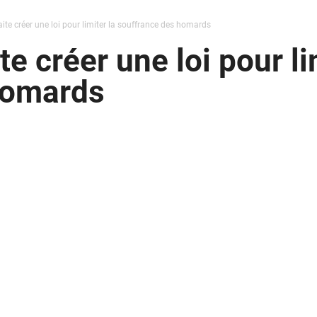
ite créer une loi pour limiter la souffrance des homards
e créer une loi pour li
homards