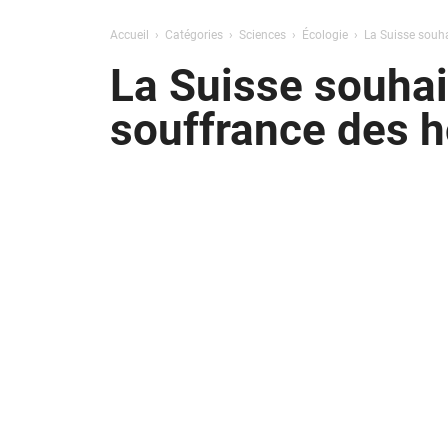
Accueil
Catégories
Sciences
Écologie
La Suisse souha
La Suisse souhait
souffrance des 