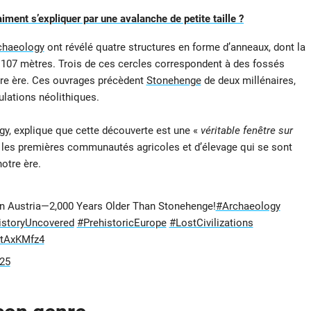
iment s’expliquer par une avalanche de petite taille ?
chaeology
ont révélé quatre structures en forme d’anneaux, dont la
 107 mètres. Trois de ces cercles correspondent à des fossés
otre ère. Ces ouvrages précèdent
Stonehenge
de deux millénaires,
ulations néolithiques.
gy, explique que cette découverte est une «
véritable fenêtre sur
les premières communautés agricoles et d’élevage qui se sont
otre ère.
in Austria—2,000 Years Older Than Stonehenge!
#Archaeology
istoryUncovered
#PrehistoricEurope
#LostCivilizations
gKtAxKMfz4
025