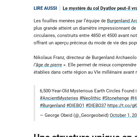
LIRE AUSSI
Le mystère du col Dyatlov peut-il vra
Les fouilles menées par l’équipe de
Burgenland Ar
plus grande atteint un diamètre impressionnant de
circulaires, construits entre 4850 et 4500 avant n
offrant un aperçu précieux du mode de vie des pop
Nikolaus Franz, directeur de Burgenland Archaeolo
l’
âge de pierre
». Elle permet de mieux comprendre 
établies dans cette région au VIe millénaire avant n
6,500-Year-Old Mysterious Earth Circles Found 
#AncientMysteries
#Neolithic
#Stonehenge
#H
#Burgenland
#DIEBO1
#DIEBO37
https://t.co/
— George Obeid (@_Georgeobeid)
October 1, 2