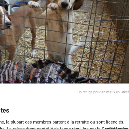
Un refuge pour animaux en Grèc
ites
ne, la plupart des membres partent à la retraite ou sont licenciés.
dre. Le refuge étant contrôlé de façon régulière par la
Confédération