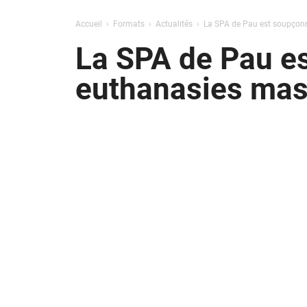
Accueil
Formats
Actualités
La SPA de Pau est soupçonn
La SPA de Pau es
euthanasies mas