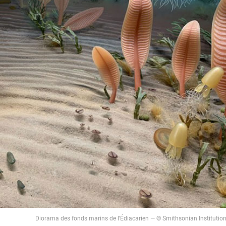
Diorama des fonds marins de l’Édiacarien — © Smithsonian Institutio