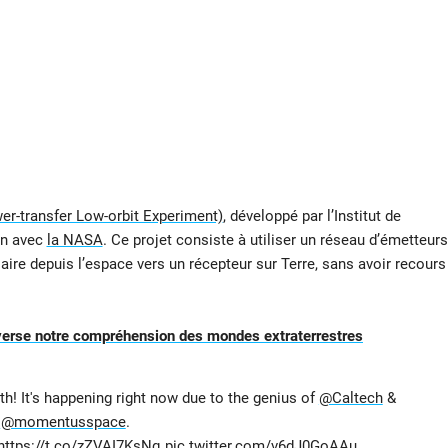
r-transfer Low-orbit Experiment)
, développé par l’Institut de
on avec
la NASA
. Ce projet consiste à utiliser un réseau d’émetteurs
aire depuis l’espace vers un récepteur sur Terre, sans avoir recours
everse notre compréhension des mondes extraterrestres
! It's happening right now due to the genius of
@Caltech
&
@momentusspace
.
https://t.co/zZVAI7KsNq
pic.twitter.com/v6dJ0GoAAu