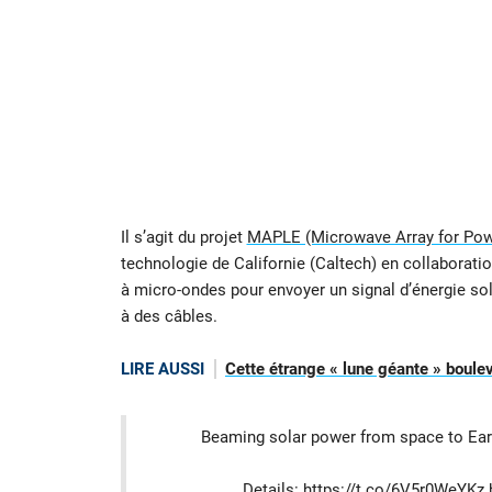
Il s’agit du projet
MAPLE (Microwave Array for Powe
technologie de Californie (Caltech) en collaborati
à micro-ondes pour envoyer un signal d’énergie sol
à des câbles.
LIRE AUSSI
Cette étrange « lune géante » boul
Beaming solar power from space to Earth
Details:
https://t.co/6V5r0WeYKz