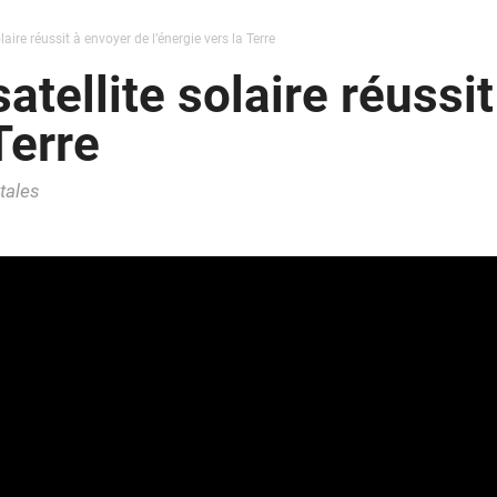
aire réussit à envoyer de l’énergie vers la Terre
atellite solaire réussi
Terre
tales