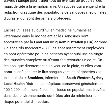
travers l’
Europe
pour traiter tout un éventail de troubles, des
maux de tête à la nymphomanie. Un succès qui a engendré la
réduction drastique des populations de
sangsues médicinales
d’
Eurasie
, qui sont désormais protégées.
Encore utilisées aujourd’hui en médecine humaine et
vétérinaire dans le monde entier, les sangsues sont
approuvées par la
Food and Drug Administration
(
FDA
) comme
« dispositifs médicaux ». « Elles sont notamment employées
en post-opératoire pour les patients ayant subi une chirurgie
des muscles complexe ou s’étant fait recoudre un doigt. On
les applique directement au niveau de la plaie, et elles vont
contribuer à assurer le flux sanguin vers les périphéries », a
expliqué
Julie Smolders
, infirmière du
South Western Sydney
Local Health
District. Les hôpitaux conservent généralement
100 à 200 spécimens à ces fins, issus de populations élevées
dans des environnements contrôlés afin de minimiser le
risque potentiel d’infection.