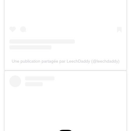
Une publication partagée par LeechDaddy (@leechdaddy)