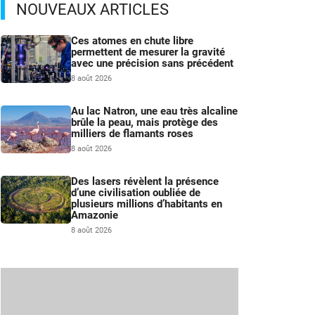
NOUVEAUX ARTICLES
Ces atomes en chute libre
permettent de mesurer la gravité
avec une précision sans précédent
8 août 2026
Au lac Natron, une eau très alcaline
brûle la peau, mais protège des
milliers de flamants roses
8 août 2026
Des lasers révèlent la présence
d’une civilisation oubliée de
plusieurs millions d’habitants en
Amazonie
8 août 2026