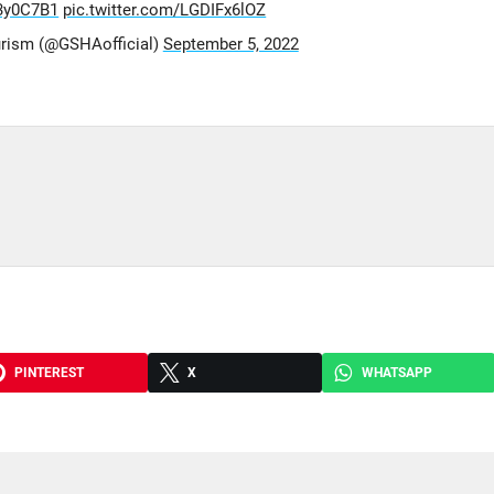
V3y0C7B1
pic.twitter.com/LGDIFx6lOZ
urism (@GSHAofficial)
September 5, 2022
PINTEREST
X
WHATSAPP