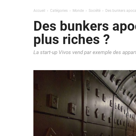
Accueil
Catégories
Monde
Société
Des bunkers apocal
Des bunkers apoc
plus riches ?
La start-up Vivos vend par exemple des appar