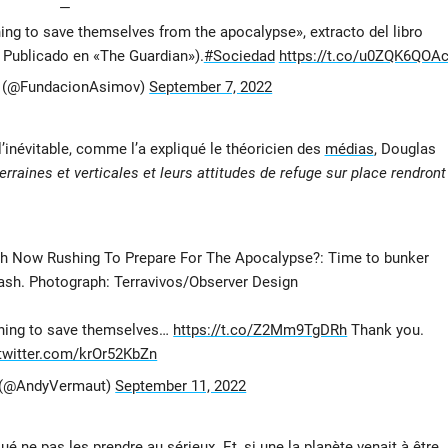
—
ning to save themselves from the apocalypse», extracto del libro
. Publicado en «The Guardian»).
#Sociedad
https://t.co/u0ZQK6QOA
 (@FundacionAsimov)
September 7, 2022
l’inévitable, comme l’a expliqué le théoricien des
médias
, Douglas
erraines et verticales et leurs attitudes de refuge sur place rendront
h Now Rushing To Prepare For The Apocalypse?: Time to bunker
cash. Photograph: Terravivos/Observer Design
anning to save themselves…
https://t.co/Z2Mm9TgDRh
Thank you.
.twitter.com/krOr52KbZn
 (@AndyVermaut)
September 11, 2022
 ne pas les prendre au sérieux. Et, si une la planète venait à être