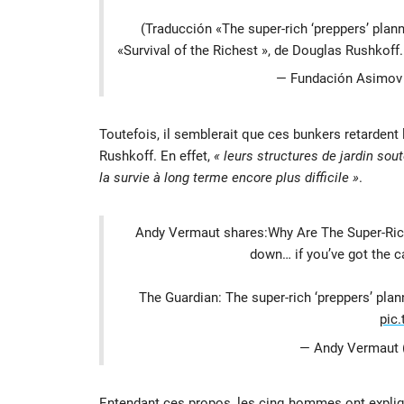
(Traducción «The super-rich ‘preppers’ plan
«Survival of the Richest », de Douglas Rushkoff
— Fundación Asimov
Toutefois, il semblerait que ces bunkers retardent 
Rushkoff. En effet,
« leurs structures de jardin sout
la survie à long terme encore plus difficile »
.
Andy Vermaut shares:Why Are The Super-Ric
down… if you’ve got the 
The Guardian: The super-rich ‘preppers’ pl
pic
— Andy Vermaut
Entendant ces propos, les cinq hommes ont expliqué