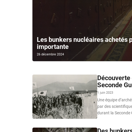
Les bunkers nucléaires achetés p
importante
26 décembre 2024
Découverte d
Seconde Gue
1 juin 2023
Une équipe d’archéo
par des scientifiqu
durant la Seconde 
Des bunkers