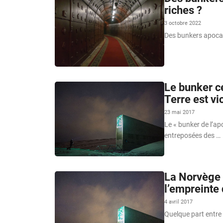
riches ?
3 octobre 2022
Des bunkers apocaly
Le bunker ce
Terre est v
23 mai 2017
Le « bunker de l’ap
entreposées des …
La Norvège 
l’empreinte
4 avril 2017
Quelque part entre 