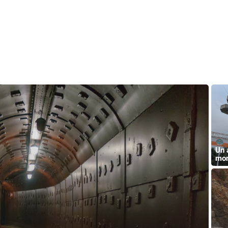
Un 
mon