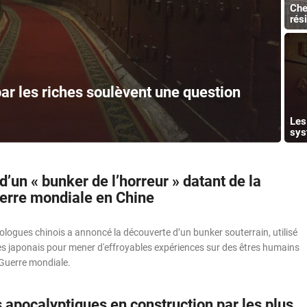
Che
rés
ar les riches soulèvent une question
Les
sys
’un « bunker de l’horreur » datant de la
rre mondiale en Chine
logues chinois a annoncé la découverte d’un bunker souterrain, utilisé
es japonais pour mener d'effroyables expériences sur des êtres humains
Guerre mondiale.
 apocalyptiques en construction par les plus