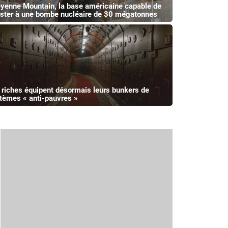
yenne Mountain, la base américaine capable de
ister à une bombe nucléaire de 30 mégatonnes
 riches équipent désormais leurs bunkers de
tèmes « anti-pauvres »