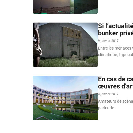
Si l’actuali
bunker priv
9 janvier 2017
Entre les menaces v
climatique, l’apoca
En cas de c
œuvres d’ar
3 janvier 2017
Amateurs de scénar
parler de …