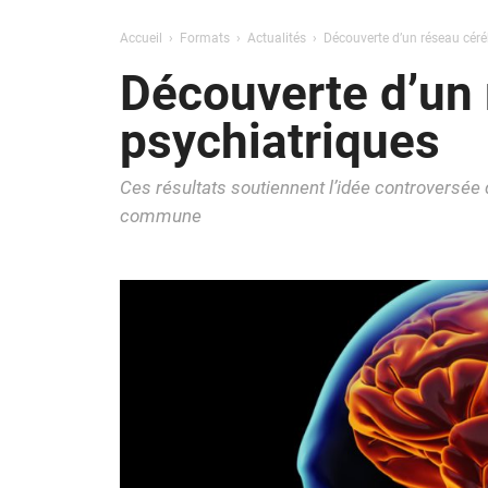
Accueil
Formats
Actualités
Découverte d’un réseau cér
Découverte d’un
psychiatriques
Ces résultats soutiennent l’idée controversée
commune