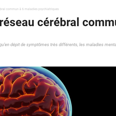
ébral commun à 6 maladies psychiatriques
 réseau cérébral comm
 qu’en dépit de symptômes très différents, les maladies men