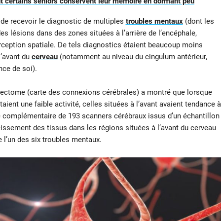
 certains seniors conservent leur mémoire en dormant peu
s de recevoir le diagnostic de multiples
troubles mentaux
(dont les
des lésions dans des zones situées à l’arrière de l’encéphale,
erception spatiale. De tels diagnostics étaient beaucoup moins
l’avant du
cerveau
(notamment au niveau du cingulum antérieur,
nce de soi).
nnectome (carte des connexions cérébrales) a montré que lorsque
taient une faible activité, celles situées à l’avant avaient tendance à
yse complémentaire de 193 scanners cérébraux issus d’un échantillon
ssement des tissus dans les régions situées à l’avant du cerveau
de l’un des six troubles mentaux.