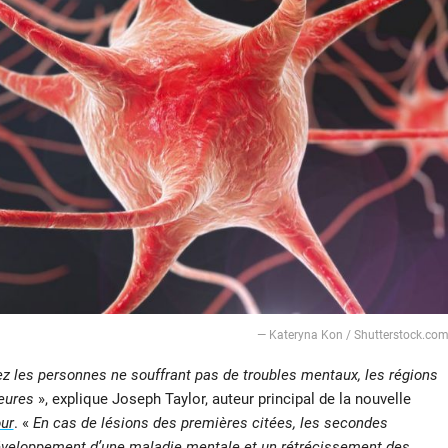
— Kateryna Kon / Shutterstock.co
z les personnes ne souffrant pas de troubles mentaux, les régions
ieures
», explique Joseph Taylor, auteur principal de la nouvelle
ur
. «
En cas de lésions des premières citées, les secondes
 développement d’une maladie mentale et un rétrécissement des