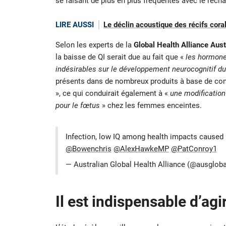
se faisant de plus en plus fréquentes avec le réch
LIRE AUSSI
Le déclin acoustique des récifs coral
Selon les experts de la
Global Health Alliance Aust
la baisse de QI serait due au fait que «
les hormones
indésirables sur le développement neurocognitif d
présents dans de nombreux produits à base de com
», ce qui conduirait également à «
une modification
pour le fœtus
» chez les femmes enceintes.
Infection, low IQ among health impacts caused
@Bowenchris
@AlexHawkeMP
@PatConroy1
— Australian Global Health Alliance (@ausglob
Il est indispensable d’ag