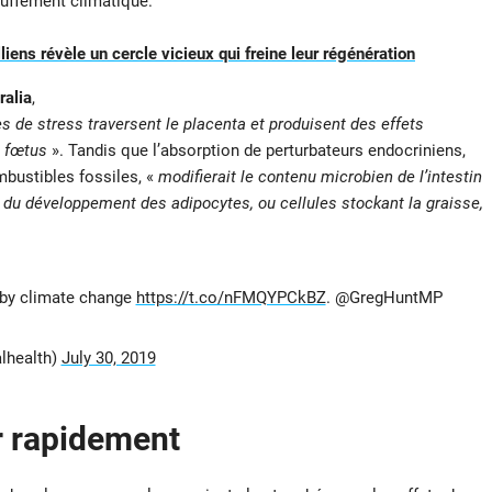
auffement climatique.
liens révèle un cercle vicieux qui freine leur régénération
ralia
,
 de stress traversent le placenta et produisent des effets
u fœtus
». Tandis que l’absorption de perturbateurs endocriniens,
bustibles fossiles, «
modifierait le contenu microbien de l’intestin
 du développement des adipocytes, ou cellules stockant la graisse,
 by climate change
https://t.co/nFMQYPCkBZ
. @GregHuntMP
alhealth)
July 30, 2019
ir rapidement