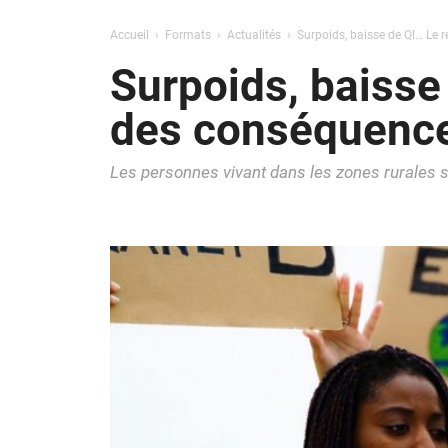
Accueil
Formats
Actualités
Surpoids, baisse de QI… Le
Surpoids, baisse
des conséquence
Les personnes vivant dans les zones rurales s