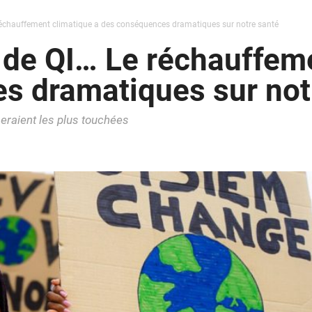
 réchauffement climatique a des conséquences dramatiques sur notre santé
 de QI… Le réchauffem
s dramatiques sur not
eraient les plus touchées