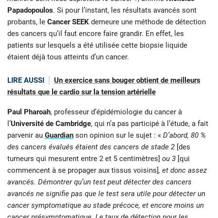
Papadopoulos
. Si pour l’instant, les résultats avancés sont
probants, le
Cancer SEEK
demeure une méthode de détection
des cancers qu’il faut encore faire grandir. En effet, les
patients sur lesquels a été utilisée cette biopsie liquide
étaient déjà tous atteints d’un cancer.
LIRE AUSSI
Un exercice sans bouger obtient de meilleurs
résultats que le cardio sur la tension artérielle
Paul Pharoah
, professeur d’épidémiologie du cancer à
l’
Université de Cambridge
, qui n’a pas participé à l’étude, a fait
parvenir au
Guardian
son opinion sur le sujet : «
D’abord, 80 %
des cancers évalués étaient des cancers de stade 2
[des
tumeurs qui mesurent entre 2 et 5 centimètres]
ou 3
[qui
commencent à se propager aux tissus voisins]
, et donc assez
avancés. Démontrer qu’un test peut détecter des cancers
avancés ne signifie pas que le test sera utile pour détecter un
cancer symptomatique au stade précoce, et encore moins un
cancer présymptomatique. Le taux de détection pour les