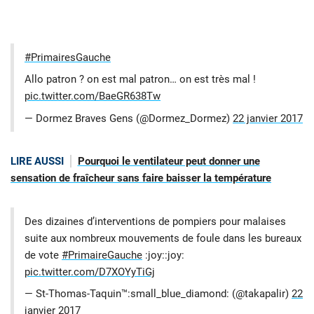
#PrimairesGauche
Allo patron ? on est mal patron… on est très mal !
pic.twitter.com/BaeGR638Tw
— Dormez Braves Gens (@Dormez_Dormez)
22 janvier 2017
LIRE AUSSI
Pourquoi le ventilateur peut donner une
sensation de fraîcheur sans faire baisser la température
Des dizaines d’interventions de pompiers pour malaises
suite aux nombreux mouvements de foule dans les bureaux
de vote
#PrimaireGauche
:joy::joy:
pic.twitter.com/D7XOYyTiGj
— St-Thomas-Taquin™:small_blue_diamond: (@takapalir)
22
janvier 2017