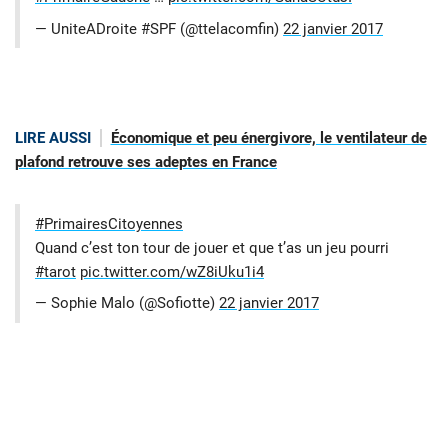
— UniteADroite #SPF (@ttelacomfin)
22 janvier 2017
LIRE AUSSI
Économique et peu énergivore, le ventilateur de
plafond retrouve ses adeptes en France
#PrimairesCitoyennes
Quand c’est ton tour de jouer et que t’as un jeu pourri
#tarot
pic.twitter.com/wZ8iUku1i4
— Sophie Malo (@Sofiotte)
22 janvier 2017