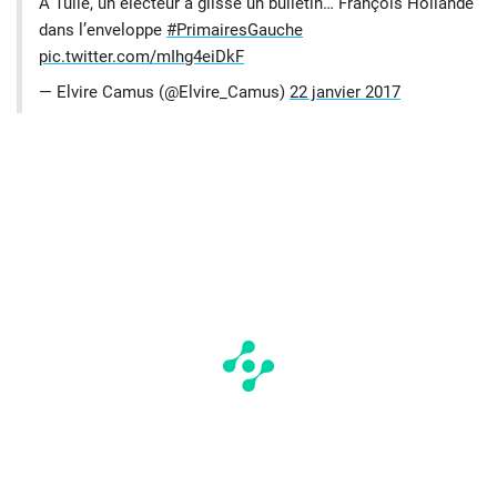
A Tulle, un électeur a glissé un bulletin… François Hollande
dans l’enveloppe
#PrimairesGauche
pic.twitter.com/mIhg4eiDkF
— Elvire Camus (@Elvire_Camus)
22 janvier 2017