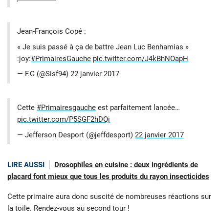
Jean-François Copé :
« Je suis passé à ça de battre Jean Luc Benhamias »
:joy:
#PrimairesGauche
pic.twitter.com/J4kBhNOapH
— F.G (@Sisf94)
22 janvier 2017
Cette
#Primairesgauche
est parfaitement lancée…
pic.twitter.com/P5SGF2hDQi
— Jefferson Desport (@jeffdesport)
22 janvier 2017
LIRE AUSSI
Drosophiles en cuisine : deux ingrédients de
placard font mieux que tous les produits du rayon insecticides
Cette primaire aura donc suscité de nombreuses réactions sur
la toile. Rendez-vous au second tour !