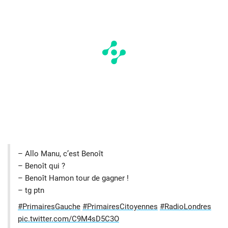
– Allo Manu, c’est Benoît
– Benoît qui ?
– Benoît Hamon tour de gagner !
– tg ptn
#PrimairesGauche
#PrimairesCitoyennes
#RadioLondres
pic.twitter.com/C9M4sD5C3O