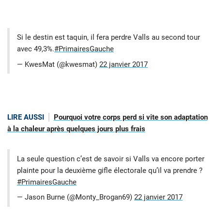
Si le destin est taquin, il fera perdre Valls au second tour
avec 49,3%.
#PrimairesGauche
— KwesMat (@kwesmat)
22 janvier 2017
LIRE AUSSI
Pourquoi votre corps perd si vite son adaptation
à la chaleur après quelques jours plus frais
La seule question c’est de savoir si Valls va encore porter
plainte pour la deuxième gifle électorale qu’il va prendre ?
#PrimairesGauche
— Jason Burne (@Monty_Brogan69)
22 janvier 2017