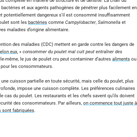
us complexe en matière de structure et de densité. La chair du
x bactéries et aux agents pathogènes de pénétrer plus facilement en
let potentiellement dangereux s’il est consommé insuffisamment
oulet sont les
bactéries
comme
Campylobacter
,
Salmonella
et
ves maladies d’origine alimentaire.
vention des maladies (CDC) mettent en garde contre les dangers de
elon eux
, «
consommer du poulet mal cuit peut entraîner des
elle-même, le jus de poulet cru peut contaminer d’autres
aliments
ou
on pour les consommateurs.
e cuisson partielle en toute sécurité, mais celle du poulet, plus
profonde, impose une cuisson complète. Les préférences culinaires
le cas du poulet. Les restaurants et les chefs savent qu’ils doivent
sécurité des consommateurs. Par ailleurs,
on commence tout juste à
 sont fabriquées
.