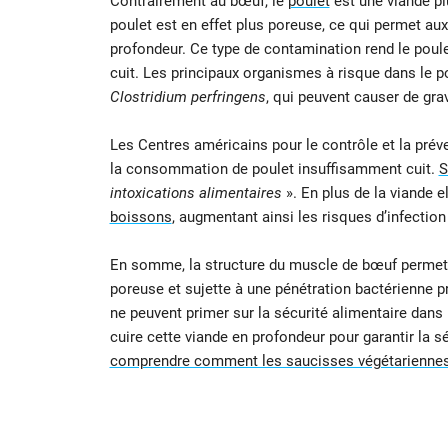
Contrairement au bœuf, le
poulet
est une viande pl
poulet est en effet plus poreuse, ce qui permet au
profondeur. Ce type de contamination rend le pou
cuit. Les principaux organismes à risque dans le p
Clostridium perfringens
, qui peuvent causer de gra
Les Centres américains pour le contrôle et la pré
la consommation de poulet insuffisamment cuit.
S
intoxications alimentaires
». En plus de la viande 
boissons
, augmentant ainsi les risques d’infecti
En somme, la structure du muscle de bœuf permet un
poreuse et sujette à une pénétration bactérienne 
ne peuvent primer sur la sécurité alimentaire dans 
cuire cette viande en profondeur pour garantir la 
comprendre comment les saucisses végétariennes