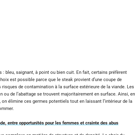
: bleu, saignant, à point ou bien cuit. En fait, certains préfèrent
hoix est possible parce que le steak provient d’une coupe de
es risques de contamination à la surface extérieure de la viande. Les
n ou de l’abattage se trouvent majoritairement en surface. Ainsi, en
 on élimine ces germes potentiels tout en laissant l’intérieur de la
sommer.
nde, entre opportunités pour les femmes et crainte des abus