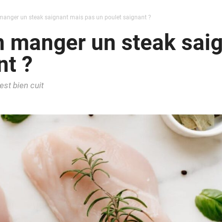
manger un steak saignant mais pas un poulet saignant ?
n manger un steak sai
nt ?
est bien cuit