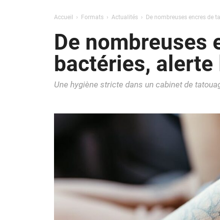
Accueil
Formats
Actualités
De nombreuses encres de tat
De nombreuses e
bactéries, alerte
Une hygiène stricte dans un cabinet de tatoua