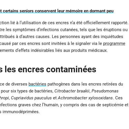
 certains seniors conservent leur mémoire en dormant peu
ion lié à l’utilisation de ces encres n’a été officiellement rapporté.
ître les symptômes d’infections cutanées, tels que les éruptions ou
attribués à d’autres causes. Les personnes ayant des inquiétudes
usé par ces encres sont invitées à le signaler via le
programme
alements d’effets indésirables liés aux produits médicaux.
ns les encres contaminées
nce de diverses
bactéries
pathogènes dans les encres retirées du
 pour six types de bactéries,
Citrobacter braakii
,
Pseudomonas
hropi
,
Cupriavidus pauculus
et
Achromobacter xylosoxidans
. Ces
nfections graves chez l’humain, y compris des cas de septicémie et
nes immunodéprimées.