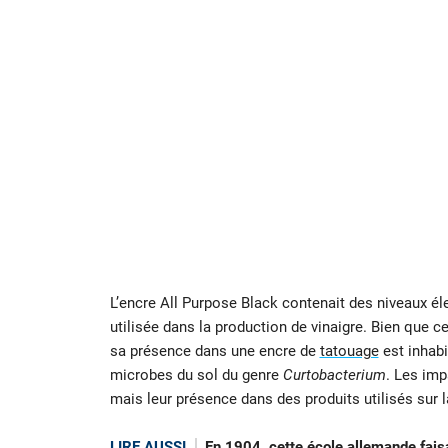
L’encre All Purpose Black contenait des niveaux él
utilisée dans la production de vinaigre. Bien que c
sa présence dans une encre de
tatouage
est inhabi
microbes du sol du genre
Curtobacterium
. Les imp
mais leur présence dans des produits utilisés sur
LIRE AUSSI
En 1904, cette école allemande faisa