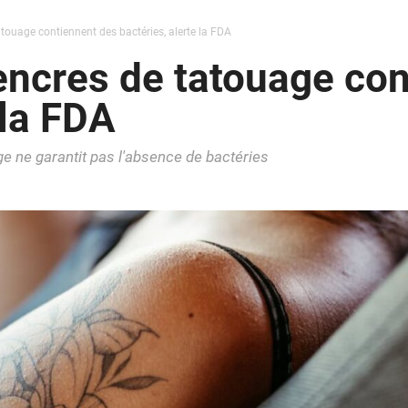
ouage contiennent des bactéries, alerte la FDA
ncres de tatouage con
 la FDA
ge ne garantit pas l'absence de bactéries