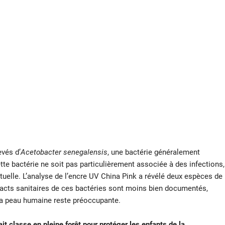
evés d’
Acetobacter senegalensis
, une bactérie généralement
ette bactérie ne soit pas particulièrement associée à des infections,
tuelle. L’analyse de l’encre UV China Pink a révélé deux espèces de
acts sanitaires de ces bactéries sont moins bien documentés,
 la peau humaine reste préoccupante.
it classe en pleine forêt pour protéger les enfants de la