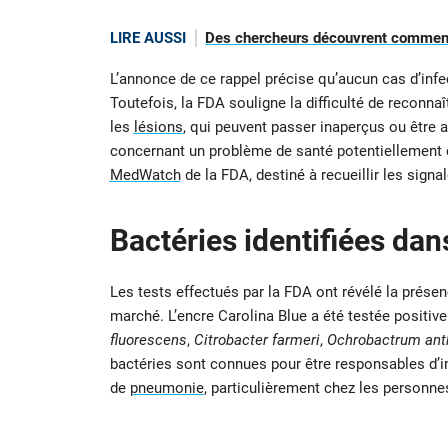
LIRE AUSSI
Des chercheurs découvrent comment
L’annonce de ce rappel précise qu’aucun cas d’infect
Toutefois, la FDA souligne la difficulté de reconna
les
lésions
, qui peuvent passer inaperçus ou être 
concernant un problème de santé potentiellement ca
MedWatch
de la FDA, destiné à recueillir les sign
Bactéries identifiées da
Les tests effectués par la FDA ont révélé la prése
marché. L’encre Carolina Blue a été testée positive
fluorescens
,
Citrobacter farmeri
,
Ochrobactrum ant
bactéries sont connues pour être responsables d’i
de
pneumonie
, particulièrement chez les person