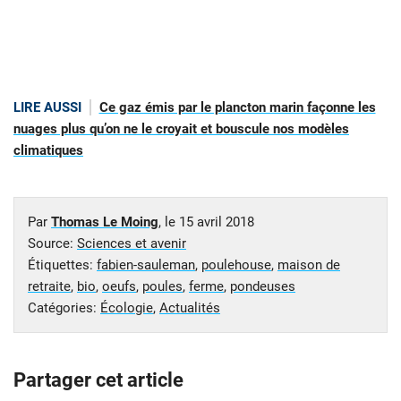
LIRE AUSSI
Ce gaz émis par le plancton marin façonne les
nuages plus qu’on ne le croyait et bouscule nos modèles
climatiques
Par
Thomas Le Moing
, le
15 avril 2018
Source:
Sciences et avenir
Étiquettes:
fabien-sauleman
,
poulehouse
,
maison de
retraite
,
bio
,
oeufs
,
poules
,
ferme
,
pondeuses
Catégories:
Écologie
,
Actualités
Partager cet article