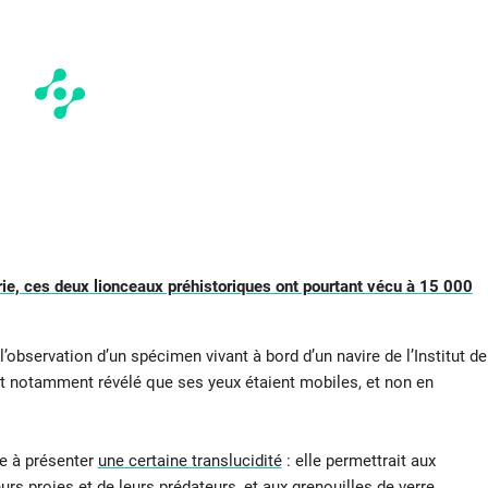
rie, ces deux lionceaux préhistoriques ont pourtant vécu à 15 000
’observation d’un spécimen vivant à bord d’un navire de l’Institut de
nt notamment révélé que ses yeux étaient mobiles, et non en
re à présenter
une certaine translucidité
: elle permettrait aux
urs proies et de leurs prédateurs, et aux
grenouilles de verre
,