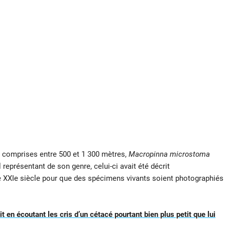
 comprises entre 500 et 1 300 mètres,
Macropinna microstoma
eprésentant de son genre, celui-ci avait été décrit
 le XXIe siècle pour que des spécimens vivants soient photographiés
 en écoutant les cris d’un cétacé pourtant bien plus petit que lui