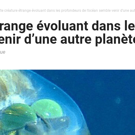
te créature étrange évoluant dans les profondeurs de l’océan semble venir d’une aut
trange évoluant dans l
enir d’une autre planèt
que