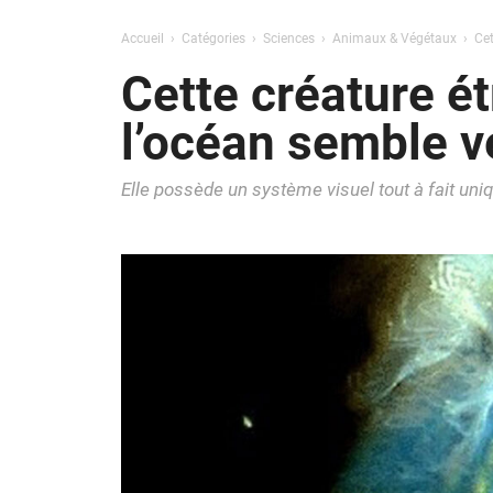
Accueil
Catégories
Sciences
Animaux & Végétaux
Cet
Cette créature é
l’océan semble v
Elle possède un système visuel tout à fait uni