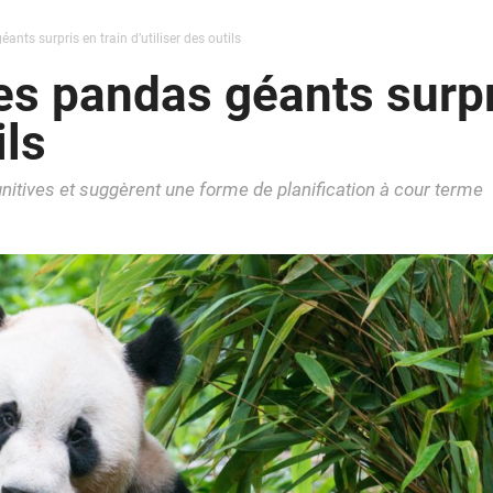
nts surpris en train d’utiliser des outils
es pandas géants surpr
ils
nitives et suggèrent une forme de planification à cour terme