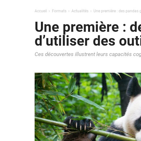
Accueil
Formats
Actualités
Une première : des pandas géa
Une première : d
d’utiliser des out
Ces découvertes illustrent leurs capacités cog