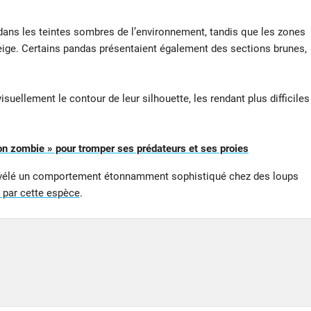
 dans les teintes sombres de l’environnement, tandis que les zones
neige. Certains pandas présentaient également des sections brunes,
suellement le contour de leur silhouette, les rendant plus difficiles
n zombie » pour tromper ses prédateurs et ses proies
vélé un comportement étonnamment sophistiqué chez des loups
l par cette espèce
.