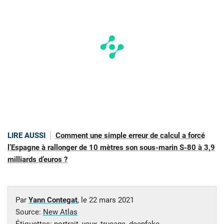
LIRE AUSSI
Comment une simple erreur de calcul a forcé
l’Espagne à rallonger de 10 mètres son sous-marin S-80 à 3,9
milliards d’euros ?
Par
Yann Contegat
, le
22 mars 2021
Source:
New Atlas
Étiquettes:
portrait
,
yeux
,
trucage
,
deepfake