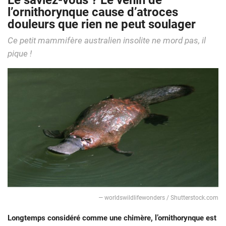
Le saviez-vous ? Le venin de
l’ornithorynque cause d’atroces
douleurs que rien ne peut soulager
Ce petit mammifère australien insolite ne mord pas, il
pique !
―
worldswildlifewonders / Shutterstock.com
Longtemps considéré comme une chimère, l’ornithorynque est