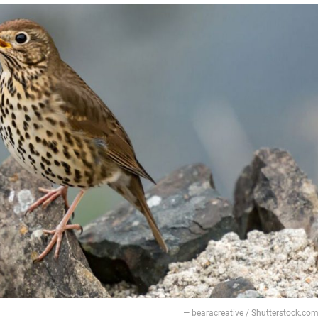
―
bearacreative / Shutterstock.co