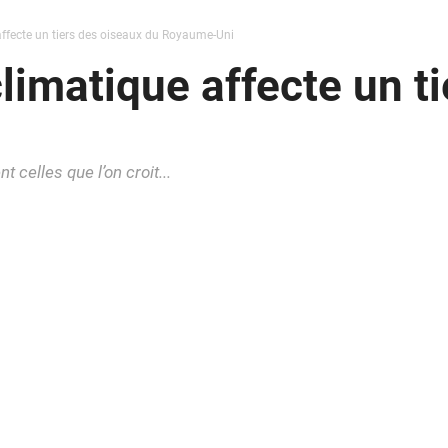
ffecte un tiers des oiseaux du Royaume-Uni
imatique affecte un ti
elles que l’on croit...