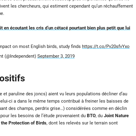
rivent les chercheurs, qui estiment cependant qu’un réchauffement
e.
 en écoutant les cris d’un cétacé pourtant bien plus petit que lui
mpact on most English birds, study finds
https://t.co/Pv20sfvYxo
nt (@Independent)
September 3, 2019
ositifs
et paruline des joncs) aient vu leurs populations décliner d’au
lui-ci a dans le même temps contribué à freiner les baisses de
ruant des champs, perdrix grise…) considérées comme en déclin
 pour les besoins de l’étude provenaient du
BTO
, du
Joint Nature
 the Protection of Birds
, dont les relevés sur le terrain sont