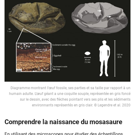
Diagramme montrant l’œuf fossile, ses parties et sa taille par rapport à un
humain adulte. L’œuf géant a une coquille souple, représentée en gris foncé
sur le dessin, avec des flèches pointant vers ses plis et les sédiments
environnants représentés en gris clair. © Legendre et al. 2020
Comprendre la naissance du mosasaure
En utilisant des microscopes pour étudier des échantillons,