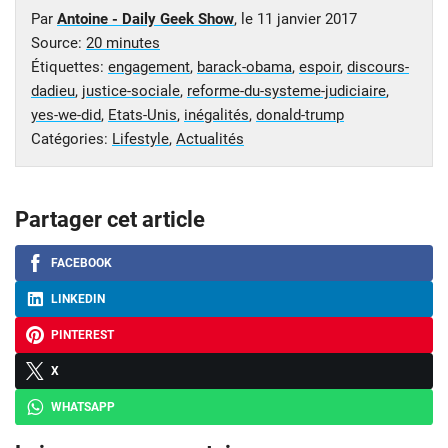
Par
Antoine - Daily Geek Show
, le
11 janvier 2017
Source:
20 minutes
Étiquettes:
engagement
,
barack-obama
,
espoir
,
discours-
dadieu
,
justice-sociale
,
reforme-du-systeme-judiciaire
,
yes-we-did
,
Etats-Unis
,
inégalités
,
donald-trump
Catégories:
Lifestyle
,
Actualités
Partager cet article
FACEBOOK
LINKEDIN
PINTEREST
X
WHATSAPP