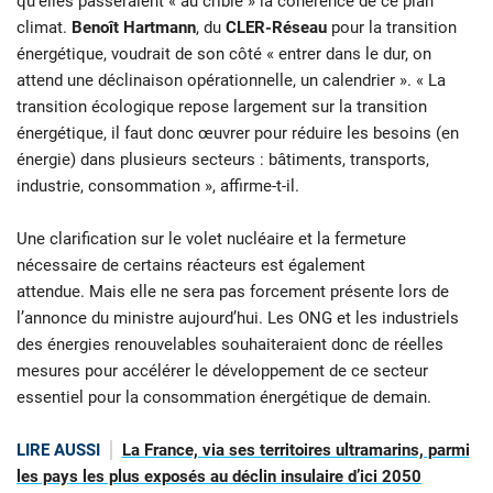
qu’elles passeraient « au crible » la cohérence de ce plan
climat.
Benoît Hartmann
, du
CLER-Réseau
pour la transition
énergétique, voudrait de son côté « entrer dans le dur, on
attend une déclinaison opérationnelle, un calendrier ». « La
transition écologique repose largement sur la transition
énergétique, il faut donc œuvrer pour réduire les besoins (en
énergie) dans plusieurs secteurs : bâtiments, transports,
industrie, consommation », affirme-t-il.
Une clarification sur le volet nucléaire et la fermeture
nécessaire de certains réacteurs est également
attendue. Mais elle ne sera pas forcement présente lors de
l’annonce du ministre aujourd’hui. Les ONG et les industriels
des énergies renouvelables souhaiteraient donc de réelles
mesures pour accélérer le développement de ce secteur
essentiel pour la consommation énergétique de demain.
LIRE AUSSI
La France, via ses territoires ultramarins, parmi
les pays les plus exposés au déclin insulaire d’ici 2050