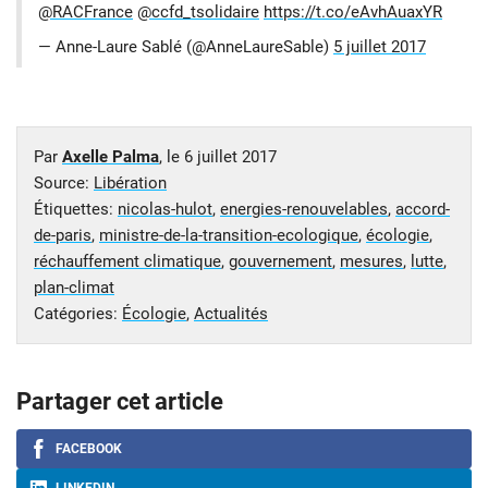
@RACFrance
@ccfd_tsolidaire
https://t.co/eAvhAuaxYR
— Anne-Laure Sablé (@AnneLaureSable)
5 juillet 2017
Par
Axelle Palma
, le
6 juillet 2017
Source:
Libération
Étiquettes:
nicolas-hulot
,
energies-renouvelables
,
accord-
de-paris
,
ministre-de-la-transition-ecologique
,
écologie
,
réchauffement climatique
,
gouvernement
,
mesures
,
lutte
,
plan-climat
Catégories:
Écologie
,
Actualités
Partager cet article
FACEBOOK