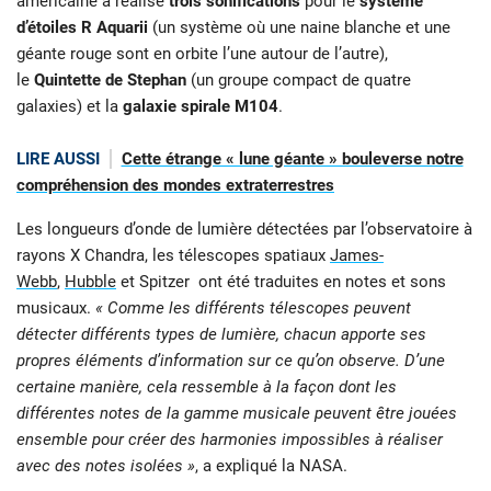
américaine a réalisé
trois sonifications
pour le
système
d’étoiles R Aquarii
(un système où une naine blanche et une
géante rouge sont en orbite l’une autour de l’autre),
le
Quintette de Stephan
(un groupe compact de quatre
galaxies) et la
galaxie spirale M104
.
LIRE AUSSI
Cette étrange « lune géante » bouleverse notre
compréhension des mondes extraterrestres
Les longueurs d’onde de lumière détectées par l’observatoire à
rayons X Chandra, les télescopes spatiaux
James-
Webb
,
Hubble
et Spitzer ont été traduites en notes et sons
musicaux.
« Comme les différents télescopes peuvent
détecter différents types de lumière, chacun apporte ses
propres éléments d’information sur ce qu’on observe. D’une
certaine manière, cela ressemble à la façon dont les
différentes notes de la gamme musicale peuvent être jouées
ensemble pour créer des harmonies impossibles à réaliser
avec des notes isolées »
, a expliqué la NASA.