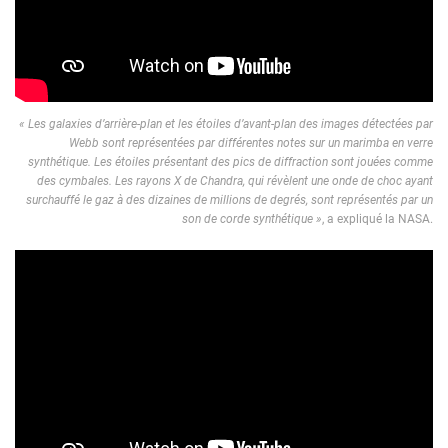
« Les galaxies d’arrière-plan et les étoiles d’avant-plan des images détectées par
Webb sont représentées par différentes notes sur un marimba en verre
synthétique. Les étoiles présentant des pics de diffraction sont jouées comme
des cymbales. Les rayons X de Chandra, qui révèlent une onde de choc ayant
surchauffé le gaz à des dizaines de millions de degrés, sont représentés par un
son de corde synthétique »
, a expliqué la NASA.