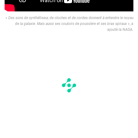
« Des sons de synthétiseur, de cloches et de cordes donnent à entendre le noyau
de la galaxie. Mais aussi ses couloirs de poussière et ses bras spiraux »
, a
ajouté la NASA.