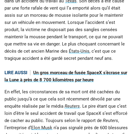
dans un accident du travail au
Texas
. Son décès a été causé
par une forte rafale de vent qui l’a emporté alors qu’il était
assis sur un morceau de mousse isolante pour le maintenir
sur un véhicule en mouvement. Lorsque l’accident s’est
produit, la victime ne disposait pas des sangles censées
maintenir la mousse pendant le transport, ce qui ne pouvait
que mettre sa vie en danger. Le plus choquant concernant le
décès de cet ancien Marine des
États-Unis
, c’est que ce
tragique accident a été gardé secret pendant neuf ans.
LIRE AUSSI
Un gros morceau de fusée SpaceX s’écrase sur
la Lune à près de 8 700 kilomètres par heure
En effet, les circonstances de sa mort ont été cachées du
public jusqu’à ce que cela soit récemment dévoilé par une
enquête réalisée par le média
Reuters
. Le pire étant que c’est
loin d’être le seul accident de travail que SpaceX s’est efforcé
de cacher au public. Toujours selon le rapport de
Reuters
,
l’entreprise d’
Elon Musk
n’a pas signalé près de 600 blessures