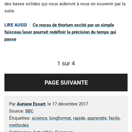
des bases solides qui vous aideront à vous en souvenir par la
suite.
LIRE AUSSI
Ce noyau de thorium excité par un simple
faisceau laser pourrait redéfinir la précision du temps qui
passe
1 sur 4
PAGE SUIVANTE
Par
Auriane Essart
, le
17 décembre 2017
Source:
BBC
Étiquettes:
science
,
longformat
,
rapide
,
apprendre
,
facile
,
methodes