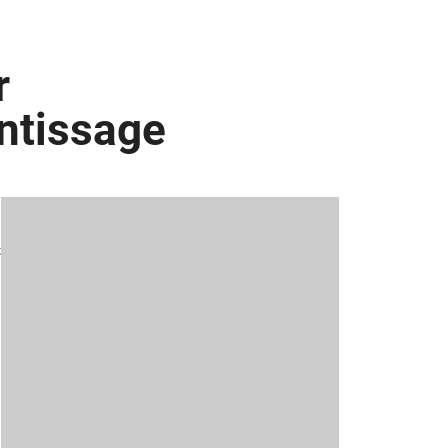
r
ntissage
k