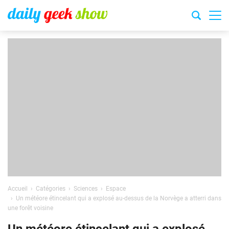
Accueil
Catégories
Sciences
Espace
Un météore étincelant qui a explosé au-dessus de la Norvège a atterri dans
une forêt voisine