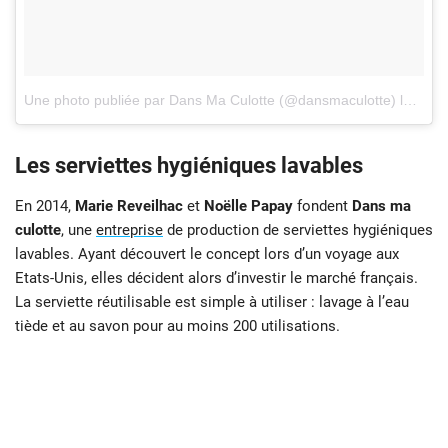
Une photo publiée par Dans Ma Culotte (@dansmaculotte)
le
25 J
Les serviettes hygiéniques lavables
En 2014,
Marie Reveilhac
et
Noëlle Papay
fondent
Dans ma
culotte
, une
entreprise
de production de serviettes hygiéniques
lavables. Ayant découvert le concept lors d’un voyage aux
Etats-Unis, elles décident alors d’investir le marché français.
La serviette réutilisable est simple à utiliser : lavage à l’eau
tiède et au savon pour au moins 200 utilisations.