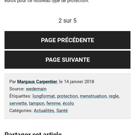
euros pour ce nouveau type de protection.
2 sur 5
PAGE PRÉCÉDENTE
PAGE SUIVANTE
Par
Margaux Carpentier
, le
14 janvier 2018
Source:
wedemain
Étiquettes:
longformat
,
protection
,
menstruation
,
regle
,
serviette
,
tampon
,
femme
,
écolo
Catégories:
Actualités
,
Santé
Partager cet article