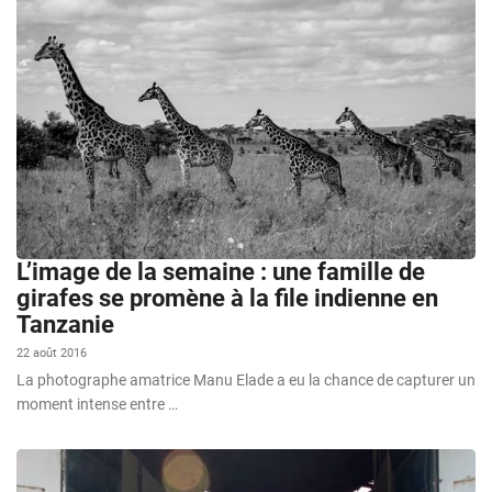
L’image de la semaine : une famille de
girafes se promène à la file indienne en
Tanzanie
22 août 2016
La photographe amatrice Manu Elade a eu la chance de capturer un
moment intense entre …