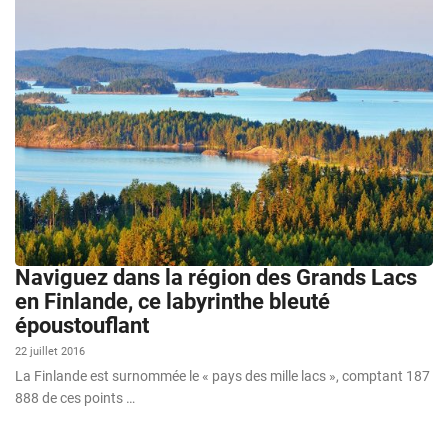
Naviguez dans la région des Grands Lacs
en Finlande, ce labyrinthe bleuté
époustouflant
22 juillet 2016
La Finlande est surnommée le « pays des mille lacs », comptant 187
888 de ces points …