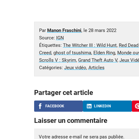
Par
Manon Fraschini
, le
28 mars 2022
Source:
IGN
Étiquettes:
The Witcher III : Wild Hunt
,
Red Dead 
Creed
,
ghost of tsushima
,
Elden Ring
,
Monde ouv
Scrolls V : Skyrim
,
Grand Theft Auto V
,
Jeux Vid
Catégories:
Jeux vidéo
,
Articles
Partager cet article
FACEBOOK
LINKEDIN
Laisser un commentaire
Votre adresse e-mail ne sera pas publiée.