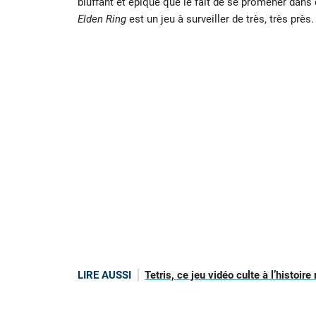
bluffant et épique que le fait de se promener dans
Elden Ring
est un jeu à surveiller de très, très près.
LIRE AUSSI
Tetris, ce jeu vidéo culte à l’histoi