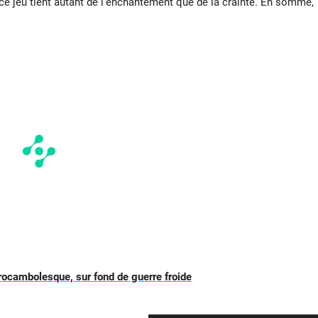
 ce jeu tient autant de l’enchantement que de la crainte. En somme,
re rocambolesque, sur fond de guerre froide