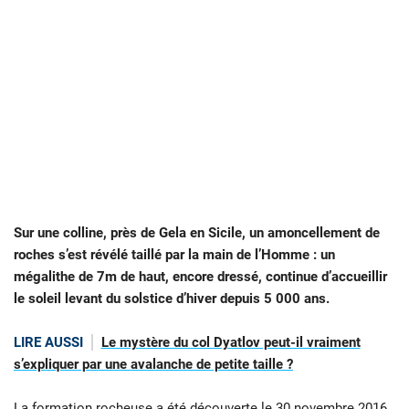
Sur une colline, près de Gela en Sicile, un amoncellement de
roches s’est révélé taillé par la main de l’Homme : un
mégalithe de 7m de haut, encore dressé, continue d’accueillir
le soleil levant du solstice d’hiver depuis 5 000 ans.
LIRE AUSSI
Le mystère du col Dyatlov peut-il vraiment
s’expliquer par une avalanche de petite taille ?
La formation rocheuse a été découverte le 30 novembre 2016