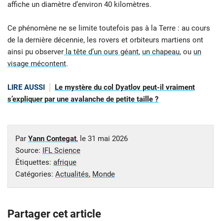
affiche un diamètre d’environ 40 kilomètres.
Ce phénomène ne se limite toutefois pas à la Terre : au cours
de la dernière décennie, les rovers et orbiteurs martiens ont
ainsi pu observer
la tête d’un ours géant
,
un chapeau
, ou
un
visage mécontent
.
LIRE AUSSI
Le mystère du col Dyatlov peut-il vraiment
s’expliquer par une avalanche de petite taille ?
Par
Yann Contegat
, le
31 mai 2026
Source:
IFL Science
Étiquettes:
afrique
Catégories:
Actualités
,
Monde
Partager cet article