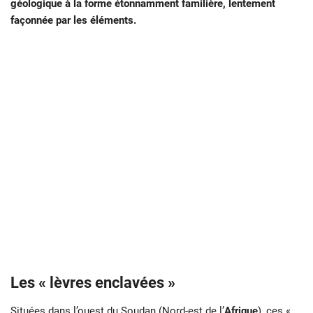
géologique à la forme étonnamment familière, lentement
façonnée par les éléments.
Les « lèvres enclavées »
Situées dans l’ouest du Soudan (Nord-est de l’
Afrique
), ces «