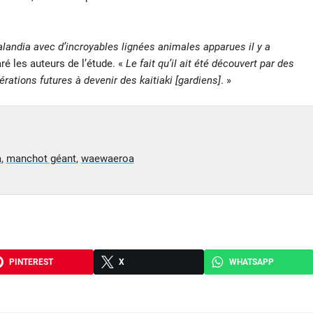
landia avec d’incroyables lignées animales apparues il y a
aré les auteurs de l’étude. «
Le fait qu’il ait été découvert par des
rations futures à devenir des kaitiaki [gardiens]
. »
a
,
manchot géant
,
waewaeroa
PINTEREST
X
WHATSAPP