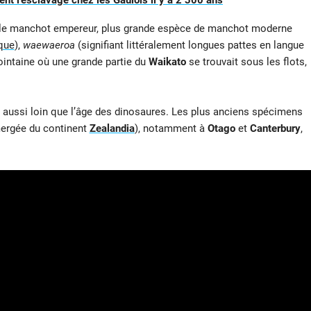
ent l’esclavage chez les Gaulois il y a 2 300 ans
r le manchot empereur, plus grande espèce de manchot moderne
que
),
waewaeroa
(signifiant littéralement longues pattes en langue
ointaine où une grande partie du
Waikato
se trouvait sous les flots,
 aussi loin que l’âge des dinosaures. Les plus anciens spécimens
ergée du continent
Zealandia
), notamment à
Otago
et
Canterbury
,