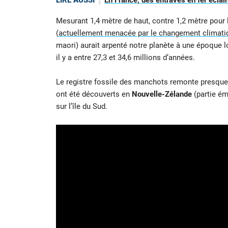
LIRE AUSSI
En France, des entraves en fer éclair
Mesurant 1,4 mètre de haut, contre 1,2 mètre pou
(
actuellement menacée par le changement climati
maori) aurait arpenté notre planète à une époque l
il y a entre 27,3 et 34,6 millions d’années.
Le registre fossile des manchots remonte presque
ont été découverts en
Nouvelle-Zélande
(partie ém
sur l’île du Sud.