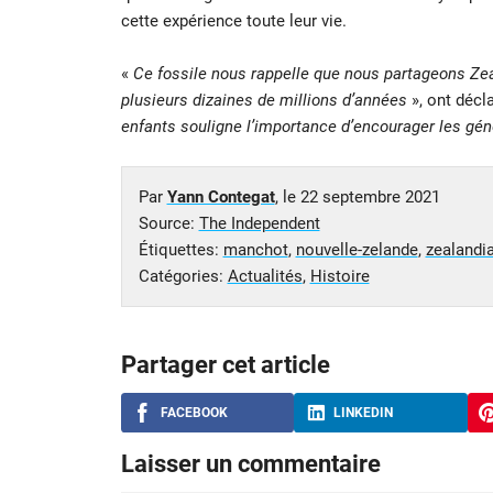
cette expérience toute leur vie.
«
Ce fossile nous rappelle que nous partageons Zea
plusieurs dizaines de millions d’années
», ont décl
enfants souligne l’importance d’encourager les géné
Par
Yann Contegat
, le
22 septembre 2021
Source:
The Independent
Étiquettes:
manchot
,
nouvelle-zelande
,
zealandi
Catégories:
Actualités
,
Histoire
Partager cet article
FACEBOOK
LINKEDIN
Laisser un commentaire