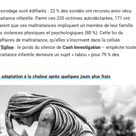
de sondage sont édifiants : 22 % des sondés ont reconnu avoir vécu
aitance infantile. Parmi ces 235 victimes autodéclarées, 171 ont
larent que ces maltraitances impliquent un membre de leur famille
ces violences physiques et psychologiques (80 %). Cette loi du
ffaires de maltraitance, qu’elles s’inscrivent dans la cellule
’Eglise
: le poids du silence de
Cash Investigation
– empêche tout
raitance infantile demeure un sujet « tabou » pour 79 % des
 adaptation à la chaleur après quelques jours plus frais