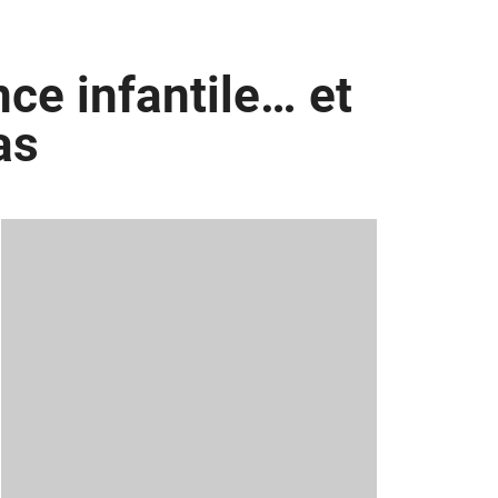
nce infantile… et
as