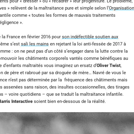
ents pour « dresser » ou « recadrer » leur progéniture. Le problème,
es » relèvent de la maltraitance pure et simple selon l’
Organisatio
infantile comme « toutes les formes de mauvais traitements
égligence ».
é la France en février 2016 pour
son indéfectible soutien aux
-même s’est
sali les mains
en rejetant la loi anti-fessée de 2017 à
emme : on ne peut pas d’un côté s’engager dans la lutte contre la
e promouvoir les châtiments corporels vantés comme bénéfiques au
 d’enfants maltraités vous imaginez un ersatz d’
Oliver Twist
,
ron de père et rabroué par sa droguée de mère… Navré de vous le
tance n’est pas déterminée par la fréquence des châtiments mais
fes assenées sans raison, des insultes occasionnelles, des tirages
 – voire quotidiens – que se traduit la maltraitance infantile.
arris Interactive
soient bien en-dessous de la réalité.