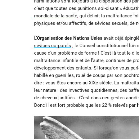
humiliations sont toujours à la disposition des par
c’est que toutes ces punitions soi-disant « éducativ
mondiale de la santé
, qui définit la maltraitance 
physiques et/ou affectifs, de sévices sexuels, de n
L’
Organisation des Nations Unies
avait déjà épingl
sévices corporels
; le Conseil constitutionnel lui
cause d’un problème de forme ! C’est là tout le dil
maltraitance infantile et de l’autre, continuer d
développement des enfants. Si lorsqu’on vous parle
habillé en guenilles, roué de coups par son pocht
dire : vous êtes encore au XIXe siècle. La maltrai
leur nature : des invectives quotidiennes, des baf
de cheveux justifiés… C’est dans ces gestes anodins
Donc il est fort probable que les 22 % relevés par
H