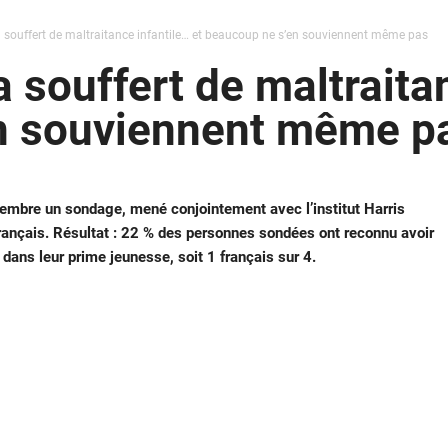
a souffert de maltraitance infantile… et beaucoup ne s’en souviennent même pas
a souffert de maltraita
n souviennent même p
ovembre un sondage, mené conjointement avec l’institut Harris
 Français. Résultat : 22 % des personnes sondées ont reconnu avoir
ans leur prime jeunesse, soit 1 français sur 4.