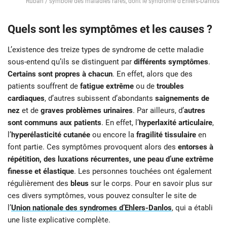
Ruban / symbole des maladies rares, dont le syndrome d’Ehlers-Danlos
Quels sont les symptômes et les causes ?
L’existence des treize types de syndrome de cette maladie
sous-entend qu’ils se distinguent par
différents symptômes
.
Certains sont propres à chacun
. En effet, alors que des
patients souffrent de
fatigue extrême
ou de
troubles
cardiaques
, d’autres subissent d’abondants
saignements de
nez
et de
graves problèmes urinaires
. Par ailleurs, d’
autres
sont communs aux patients
. En effet, l’
hyperlaxité articulaire
,
l’
hyperélasticité cutanée
ou encore la
fragilité tissulaire
en
font partie. Ces symptômes provoquent alors des
entorses à
répétition, des luxations récurrentes, une peau d’une extrême
finesse et élastique
. Les personnes touchées ont également
régulièrement des
bleus
sur le corps. Pour en savoir plus sur
ces divers symptômes, vous pouvez consulter le site de
l’
Union nationale des syndromes d’Ehlers-Danlos
, qui a établi
une liste explicative complète.