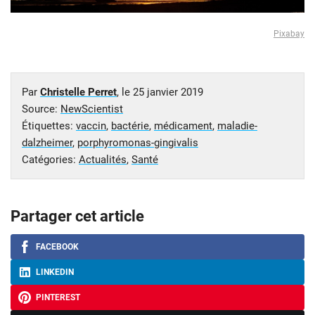
Pixabay
Par
Christelle Perret
, le
25 janvier 2019
Source:
NewScientist
Étiquettes:
vaccin
,
bactérie
,
médicament
,
maladie-
dalzheimer
,
porphyromonas-gingivalis
Catégories:
Actualités
,
Santé
Partager cet article
FACEBOOK
LINKEDIN
PINTEREST