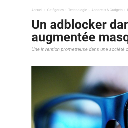
Accueil
Catégories
Technologie
Appareils & Gadgets
Un adblocker dans
augmentée masqu
Une invention prometteuse dans une société o