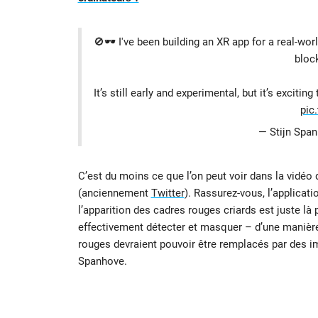
🚫🕶️ I've been building an XR app for a real-wo
bloc
It’s still early and experimental, but it’s excit
pic
— Stijn Spa
C’est du moins ce que l’on peut voir dans la vidéo 
(anciennement
Twitter
). Rassurez-vous, l’applicat
l’apparition des cadres rouges criards est juste là
effectivement détecter et masquer – d’une manière
rouges devraient pouvoir être remplacés par des i
Spanhove.