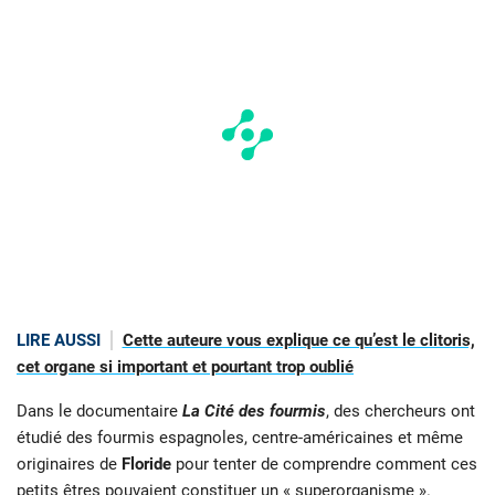
LIRE AUSSI
Cette auteure vous explique ce qu’est le clitoris,
cet organe si important et pourtant trop oublié
Dans le documentaire
La Cité des fourmis
, des chercheurs ont
étudié des fourmis espagnoles, centre-américaines et même
originaires de
Floride
pour tenter de comprendre comment ces
petits êtres pouvaient constituer un « superorganisme ».