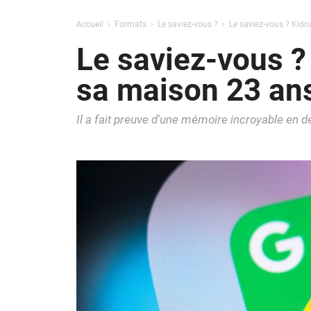
Accueil
Formats
Le saviez-vous ?
Le saviez-vous ? Kidn
Le saviez-vous ?
sa maison 23 ans
Il a fait preuve d'une mémoire incroyable en de