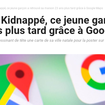
appé, ce jeune garçon a retrouvé sa maison 23 ans plus tard grâce à Google Maps
 Kidnappé, ce jeune ga
 plus tard grâce à Go
ssinant de tête une carte de sa ville natale pour la poster sur 