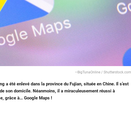
—BigTunaOnline / Shutterstock.co
ng a été enlevé dans la province du Fujian, située en Chine. Il s’est
 de son domicile. Néanmoins, il a miraculeusement réussi à
 ce, grâce à… Google Maps !