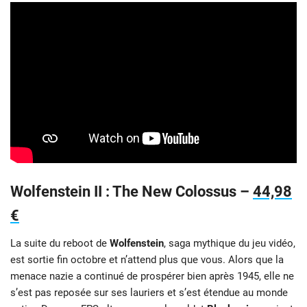
Wolfenstein II : The New Colossus –
44,98
€
La suite du reboot de
Wolfenstein
, saga mythique du jeu vidéo,
est sortie fin octobre et n’attend plus que vous. Alors que la
menace nazie a continué de prospérer bien après 1945, elle ne
s’est pas reposée sur ses lauriers et s’est étendue au monde