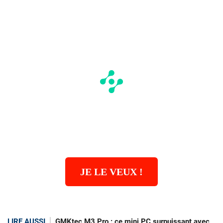
JE LE VEUX !
LIRE AUSSI
GMKtec M3 Pro : ce mini PC surpuissant avec