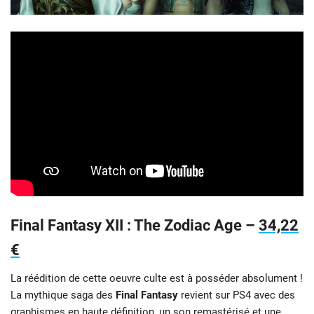
Final Fantasy XII : The Zodiac Age –
34,22
€
La réédition de cette oeuvre culte est à posséder absolument !
La mythique saga des
Final Fantasy
revient sur PS4 avec des
graphismes en haute définition, un son remastérisé et une